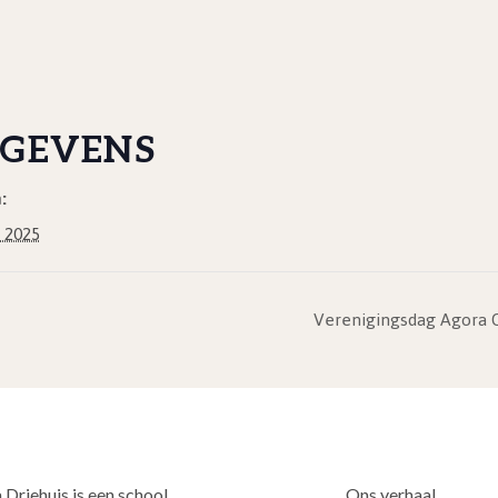
GEVENS
:
 2025
Verenigingsdag Agora O
 Driehuis is een school
Ons verhaal