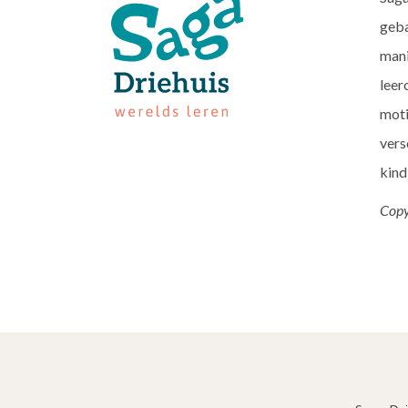
geba
mani
leer
moti
vers
kind
Copy