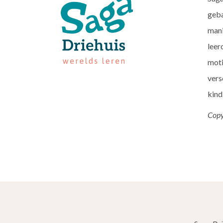
geba
mani
leer
moti
vers
kind
Copy