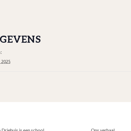
GEVENS
:
 2025
 Driehuis is een school
Ons verhaal