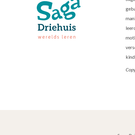
geba
mani
leer
moti
vers
kind
Copy