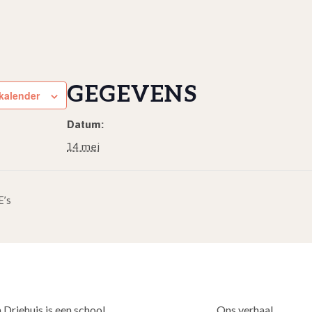
GEGEVENS
kalender
Datum:
14 mei
E’s
 Driehuis is een school
Ons verhaal