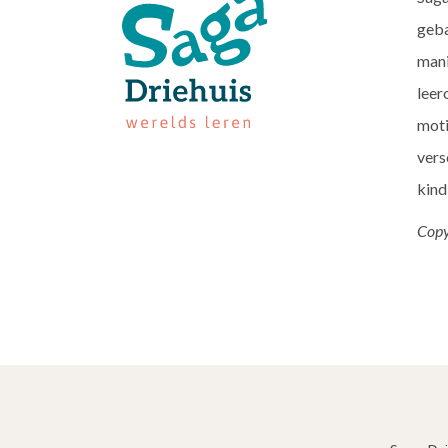
geba
mani
leer
moti
vers
kind
Copy