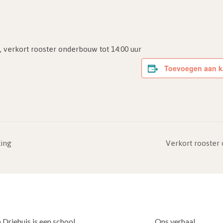
verkort rooster onderbouw tot 14:00 uur
Toevoegen aan k
ing
Verkort rooster
 Driehuis is een school
Ons verhaal