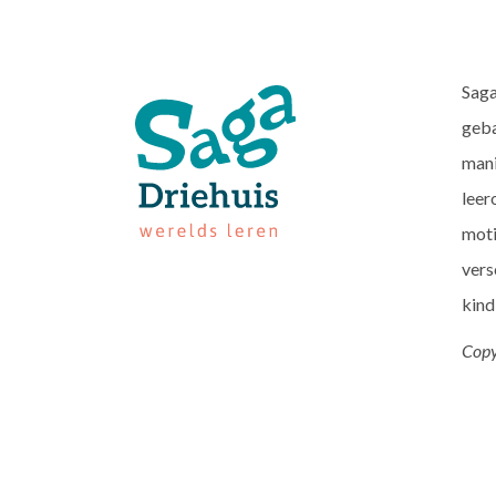
Saga
geba
mani
leer
moti
vers
kind
Copy