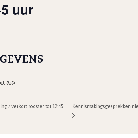
45 uur
GEVENS
:
rt 2025
g / verkort rooster tot 12:45
Kennismakingsgesprekken nieuw