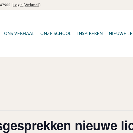
|
Login (Webmail)
547900
ONS VERHAAL
ONZE SCHOOL
INSPIREREN
NIEUWE LE
esprekken nieuwe lich