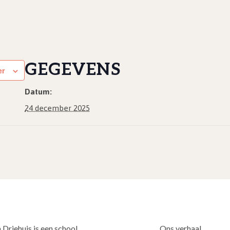
GEGEVENS
er
Datum:
24 december 2025
 Driehuis is een school
Ons verhaal