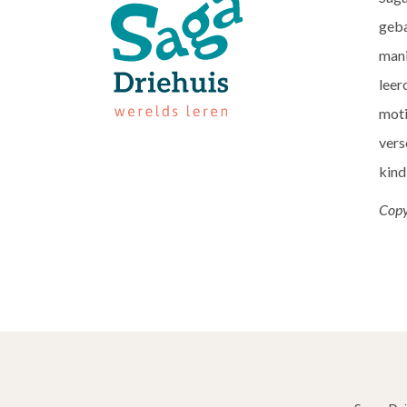
geba
mani
leer
moti
vers
kind
Copy