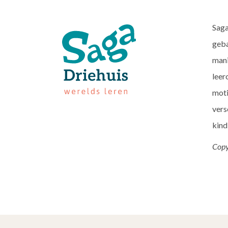
Saga
geba
mani
leer
moti
vers
kind
Copy