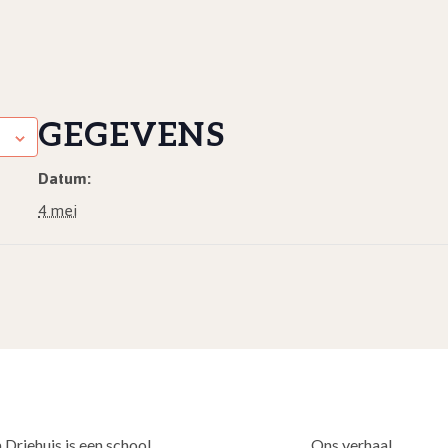
GEGEVENS
Datum:
4 mei
 Driehuis is een school
Ons verhaal