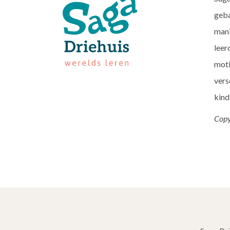
geba
mani
leer
moti
vers
kind
Copy