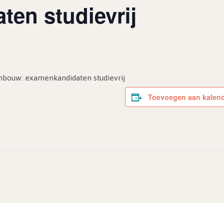
en studievrij
enbouw: examenkandidaten studievrij
Toevoegen aan kalen