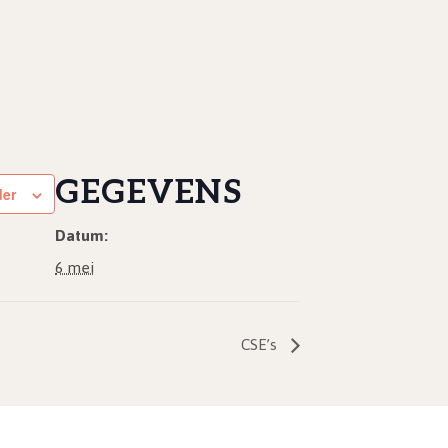
GEGEVENS
der
Datum:
6 mei
CSE’s