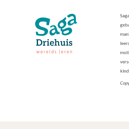
Saga
geba
mani
leer
moti
vers
kind
Copy