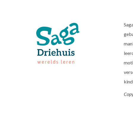
Saga
geba
mani
leer
moti
vers
kind
Copy