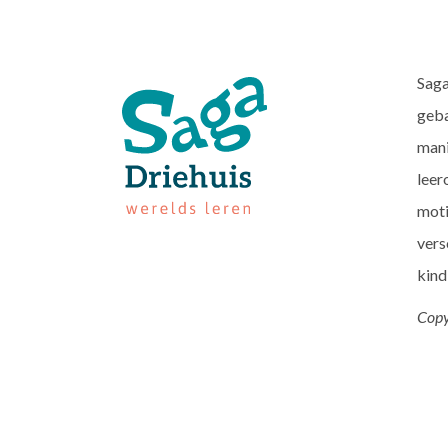
Saga
geba
mani
leer
moti
vers
kind
Copy