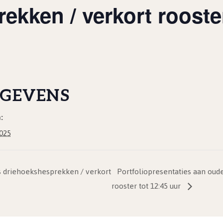
ekken / verkort rooster
GEVENS
:
2025
s driehoekshesprekken / verkort
Portfoliopresentaties aan oud
rooster tot 12:45 uur