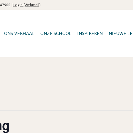
|
Login (Webmail)
547900
ONS VERHAAL
ONZE SCHOOL
INSPIREREN
NIEUWE LE
ag