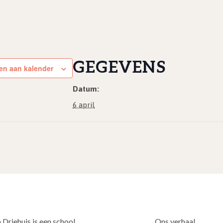
GEGEVENS
en aan kalender
Datum:
6 april
 Driehuis is een school
Ons verhaal