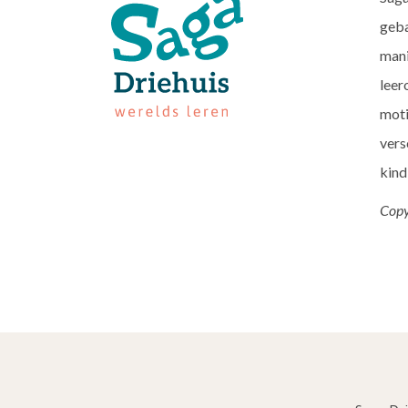
geba
mani
leer
moti
vers
kind
Copy