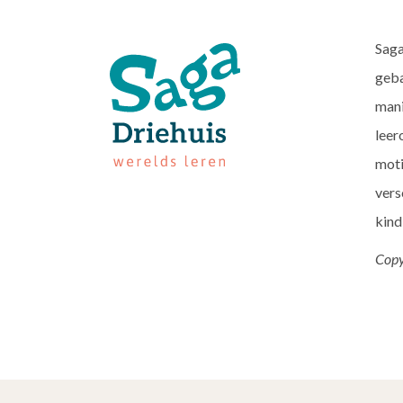
Saga
geba
mani
leer
moti
vers
kind
Copy