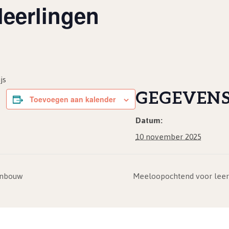
leerlingen
js
GEGEVEN
Toevoegen aan kalender
Datum:
10 november 2025
enbouw
Meeloopochtend voor leerl