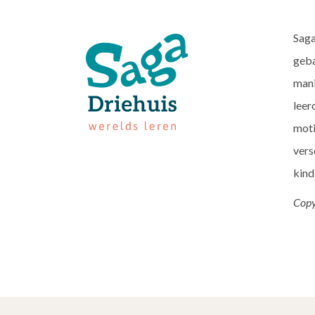
Saga
geba
mani
leer
moti
vers
kind
Copy