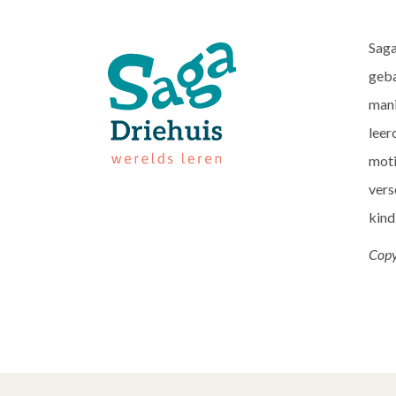
Saga
geba
mani
leer
moti
vers
kind
Copy