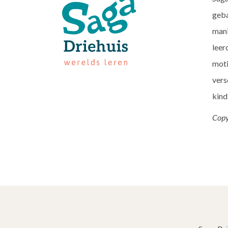
geba
mani
leer
moti
vers
kind
Copy