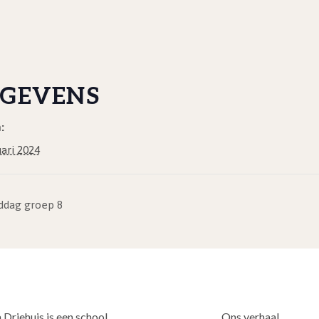
GEVENS
:
uari 2024
iddag groep 8
 Driehuis is een school
Ons verhaal