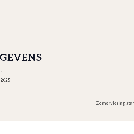
GEVENS
:
i 2025
Zomerviering stam