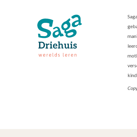
Saga
geba
mani
leer
moti
vers
kind
Copy