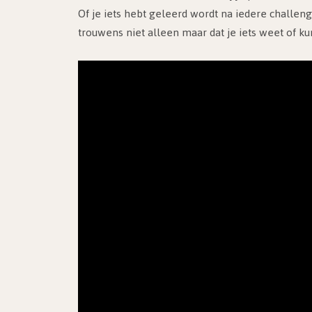
Of je iets hebt geleerd wordt na iedere challen
trouwens niet alleen maar dat je iets weet of ku