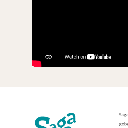
Saga
geba