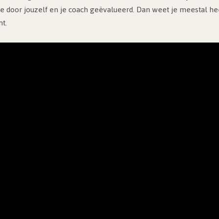
ge door jouzelf en je coach geëvalueerd. Dan weet je meestal he
nt.