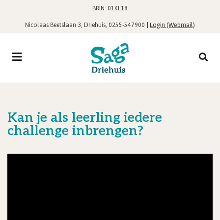
BRIN: 01KL18
,
|
Login (Webmail)
Nicolaas Beetslaan 3, Driehuis
0255-547900
Kan je als leerling iedere
challenge inbrengen?