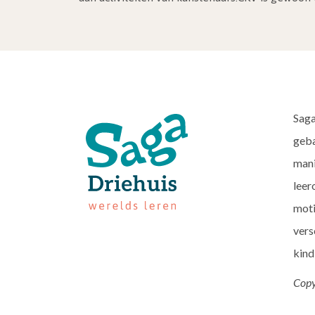
Saga
geba
mani
leer
moti
vers
kind
Copy