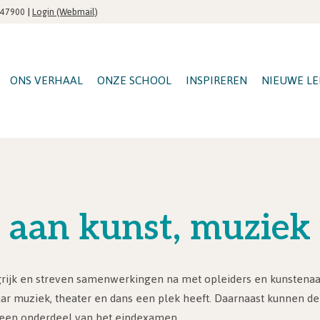
|
Login (Webmail)
547900
ONS VERHAAL
ONZE SCHOOL
INSPIREREN
NIEUWE LE
 aan kunst, muziek 
grijk en streven samenwerkingen na met opleiders en kunstenaars
ar muziek, theater en dans een plek heeft. Daarnaast kunnen d
n een onderdeel van het eindexamen