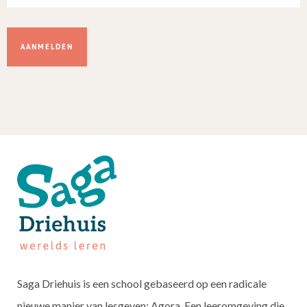
Dit
veld
niet
invullen.
Saga Driehuis is een school gebaseerd op een radicale
nieuwe manier van lesgeven: Agora. Een leeromgeving die