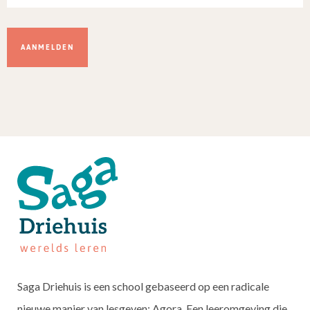
Dit
veld
niet
invullen.
Saga Driehuis is een school gebaseerd op een radicale
nieuwe manier van lesgeven: Agora. Een leeromgeving die