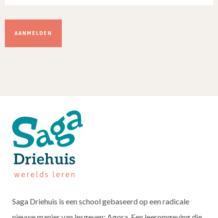
Dit
veld
niet
invullen.
Saga Driehuis is een school gebaseerd op een radicale
nieuwe manier van lesgeven: Agora. Een leeromgeving die