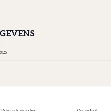
GEVENS
:
2025
 Driehuis is een school
Ons verhaal