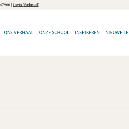
|
Login (Webmail)
547900
ONS VERHAAL
ONZE SCHOOL
INSPIREREN
NIEUWE LE
g