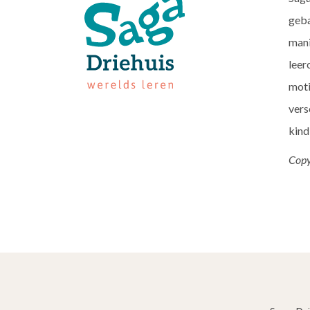
geba
mani
leer
moti
vers
kind
Copy