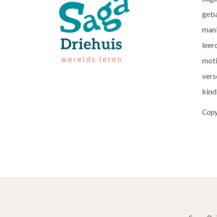
geba
mani
leer
moti
vers
kind
Copy