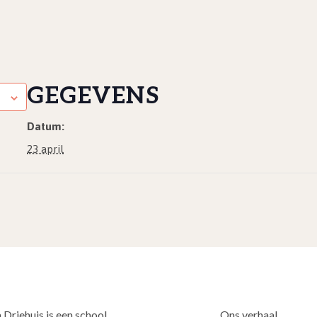
GEGEVENS
Datum:
23 april
 Driehuis is een school
Ons verhaal