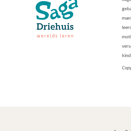
geba
mani
leer
moti
vers
kind
Copy