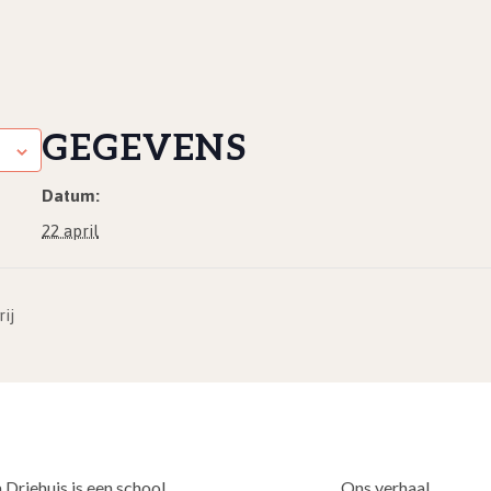
GEGEVENS
Datum:
22 april
ij
 Driehuis is een school
Ons verhaal