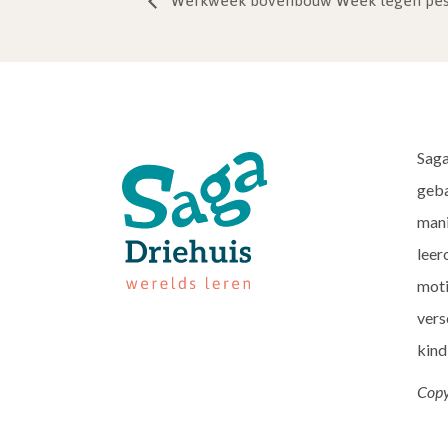
Werkweek bovenbouw Week tegen pes
Saga
geba
mani
leer
moti
vers
kind
Copy