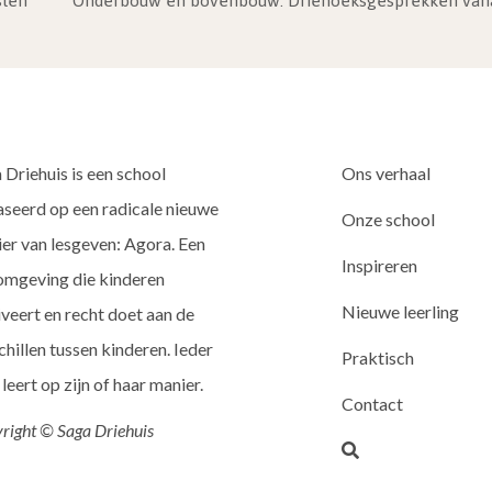
ten
Onderbouw en bovenbouw: Driehoeksgesprekken vanaf 1
 Driehuis is een school
Ons verhaal
seerd op een radicale nieuwe
Onze school
er van lesgeven: Agora. Een
Inspireren
omgeving die kinderen
Nieuwe leerling
veert en recht doet aan de
chillen tussen kinderen. Ieder
Praktisch
 leert op zijn of haar manier.
Contact
right © Saga Driehuis