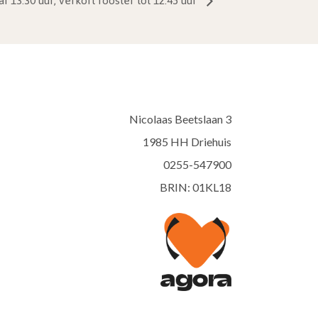
3:30 uur, verkort rooster tot 12:45 uur
Nicolaas Beetslaan 3
1985 HH Driehuis
0255-547900
BRIN: 01KL18