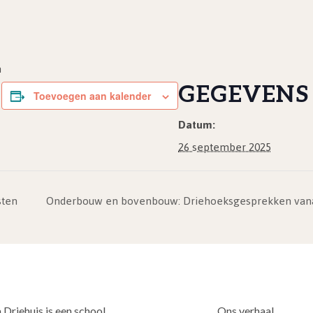
n
GEGEVENS
Toevoegen aan kalender
Datum:
26 september 2025
ten
Onderbouw en bovenbouw: Driehoeksgesprekken vanaf 1
 Driehuis is een school
Ons verhaal