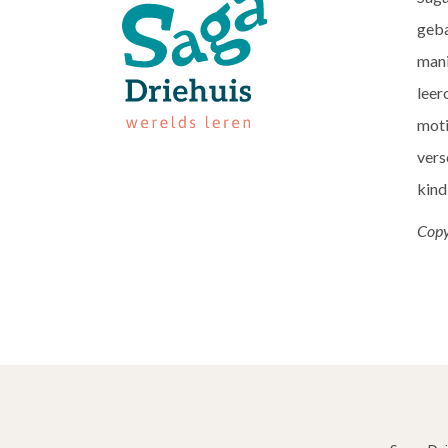
geba
mani
leer
moti
vers
kind
Copy