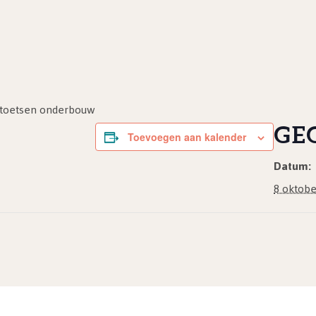
atoetsen onderbouw
GE
Toevoegen aan kalender
Datum:
8 oktobe