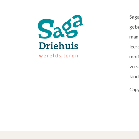
Saga
geba
mani
leer
moti
vers
kind
Copy